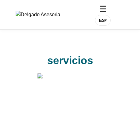
☰
ES
▾
servicios